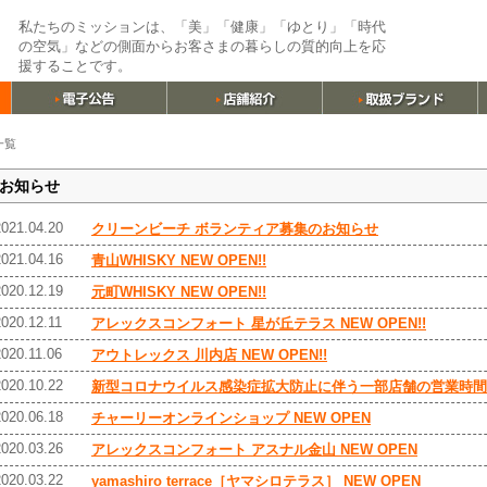
私たちのミッションは、「美」「健康」「ゆとり」「時代
の空気」などの側面からお客さまの暮らしの質的向上を応
援することです。
一覧
お知らせ
2021.04.20
クリーンビーチ ボランティア募集のお知らせ
2021.04.16
青山WHISKY NEW OPEN!!
2020.12.19
元町WHISKY NEW OPEN!!
2020.12.11
アレックスコンフォート 星が丘テラス NEW OPEN!!
2020.11.06
アウトレックス 川内店 NEW OPEN!!
2020.10.22
新型コロナウイルス感染症拡大防止に伴う一部店舗の営業時間
2020.06.18
チャーリーオンラインショップ NEW OPEN
2020.03.26
アレックスコンフォート アスナル金山 NEW OPEN
2020.03.22
yamashiro terrace［ヤマシロテラス］ NEW OPEN