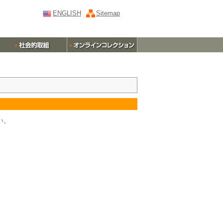
ENGLISH
Sitemap
い。