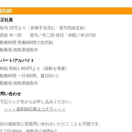
薬剤師
.正社員
給与 29万より〔各種手当含む・賞与別途支給〕
昇給 年一回 賞与／年二回 休日・休暇／年107回
勤務時間 実働8時間で交代制
勤務地 徳島県徳島市
2.パート/アルバイト
時給 時給1,900円より〔経験を考慮〕
勤務時間 一日3時間、週1回から
勤務地 徳島県徳島市
3.問い合わせ
下記リンク先からお申し込みください。
＞＞＞薬剤師応募はコチラ＜＜＜
次の連絡先に直接問い合わせいただくことも可能です。
〒770-8054 徳島市山城西4-2