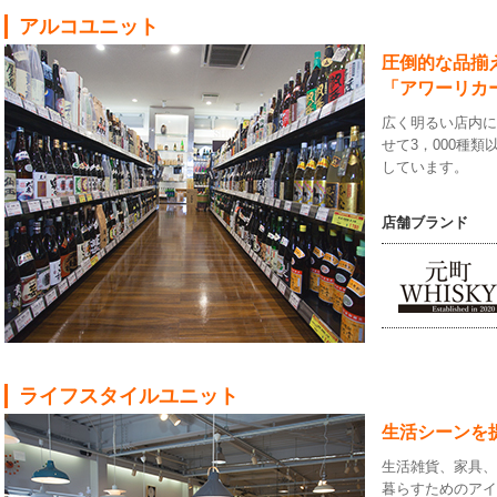
アルコユニット
圧倒的な品揃
「アワーリカ
広く明るい店内
せて3，000種
しています。
店舗ブランド
ライフスタイルユニット
生活シーンを
生活雑貨、家具
暮らすためのア