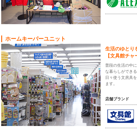
ホームキーパーユニット
生活のゆとり
【文具館チャ
普段の生活の中
な暮らしができ
日々使う文房具
ます。
店舗ブランド