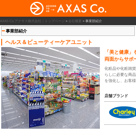
AXAS Co.アクサス株式会社｜トップページ
>
会社概要
>
事業部紹介
事業部紹介
ヘルス＆ビューティーケアユニット
「美と健康」
両面からサポ
化粧品や化粧雑
らしに必要な商
を強化し、お客
店舗ブランド