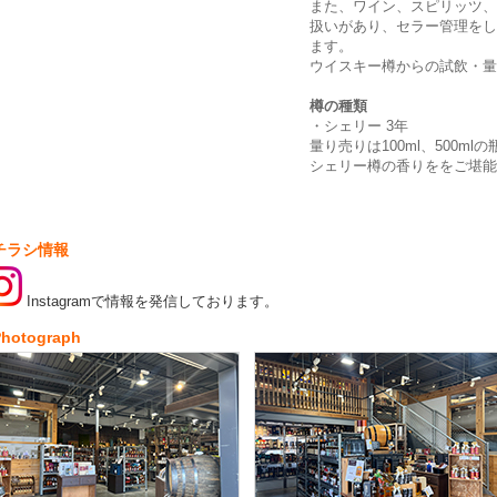
また、ワイン、スピリッツ、
扱いがあり、セラー管理をし
ます。
ウイスキー樽からの試飲・量
樽の種類
・シェリー 3年
量り売りは100ml、500m
シェリー樽の香りををご堪能
チラシ情報
Instagramで情報を発信しております。
Photograph