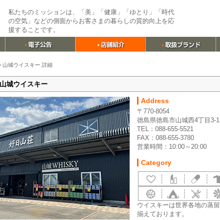
私たちのミッションは、「美」「健康」「ゆとり」「時代
の空気」などの側面からお客さまの暮らしの質的向上を応
援することです。
>
山城ウイスキー 詳細
山城ウイスキー
Address
〒770-8054
徳島県徳島市山城西4丁目3-1
TEL：088-655-5521
FAX：088-655-3780
営業時間：10:00～20:00
Category
ウイスキーは世界各地の蒸留所
揃えております。