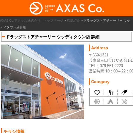
AXAS Co.アクサス株式会社｜トップページ
>
店舗紹介
>
ドラッグストアチャーリー ウッ
ディタウン店詳細
ドラッグストアチャーリー ウッディタウン店 詳細
Address
〒669-1321
兵庫県三田市けやき台1-10
TEL：079-561-2220
営業時間 10：00～22：0
Category
チラシ情報