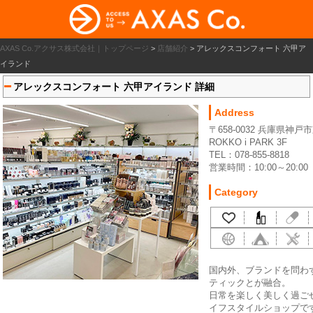
AXAS Co.アクサス株式会社｜トップページ
>
店舗紹介
>
アレックスコンフォート 六甲ア
イランド
アレックスコンフォート 六甲アイランド 詳細
Address
〒658-0032 兵庫県神
ROKKO i PARK 3F
TEL：078-855-8818
営業時間：10:00～20:00
Category
国内外、ブランドを問わ
ティックとが融合。
日常を楽しく美しく過ご
イフスタイルショップで