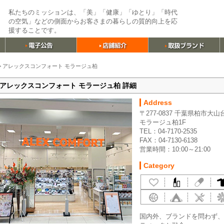
私たちのミッションは、「美」「健康」「ゆとり」「時代
の空気」などの側面からお客さまの暮らしの質的向上を応
援することです。
>
アレックスコンフォート モラージュ柏
アレックスコンフォート モラージュ柏 詳細
Address
〒277-0837 千葉県柏市大山台
モラージュ柏1F
TEL：04-7170-2535
FAX：04-7130-6138
営業時間：10:00～21:00
Category
国内外、ブランドを問わず、