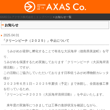
AXAS Co.アクサス株式会社｜トップページ
>
お知らせ一覧
お知らせ
2025.04.01
「クリーンビーチ（２０２５）」中止について
うみがめが産卵し孵化することで有名な大浜海岸（徳島県美波町）
を守
り、
うみがめを保護するため実施しております「クリーンビーチ（
大浜海岸清
掃活動）」ですが、
この活動にご協力していただいております日和佐うみがめ博物館カ
レッタ
様が
２０２３年６月１日～２０２５年夏頃（予定）まで休館し、
全面改修工事
を行っているため、
「クリーンビーチ２０２５（大浜海岸清掃活動）」
を中止いたします。
来年度の実施等につきましては工事の進捗状況を確認しながら、