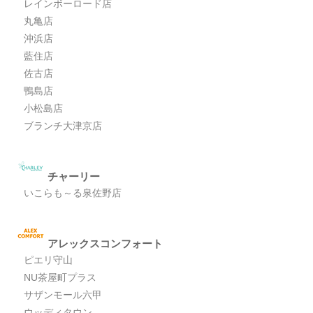
レインボーロード店
丸亀店
沖浜店
藍住店
佐古店
鴨島店
小松島店
ブランチ大津京店
チャーリー
いこらも～る泉佐野店
アレックスコンフォート
ピエリ守山
NU茶屋町プラス
サザンモール六甲
ウッディタウン