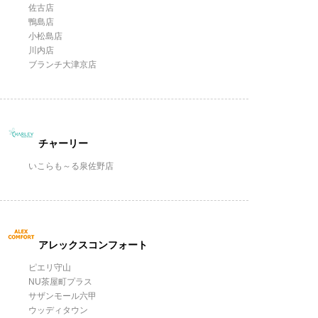
佐古店
鴨島店
小松島店
川内店
ブランチ大津京店
チャーリー
いこらも～る泉佐野店
アレックスコンフォート
ピエリ守山
NU茶屋町プラス
サザンモール六甲
ウッディタウン