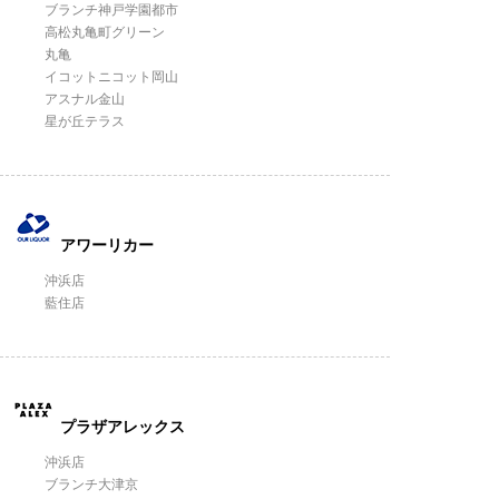
ブランチ神戸学園都市
高松丸亀町グリーン
丸亀
イコットニコット岡山
アスナル金山
星が丘テラス
アワーリカー
沖浜店
藍住店
プラザアレックス
沖浜店
ブランチ大津京